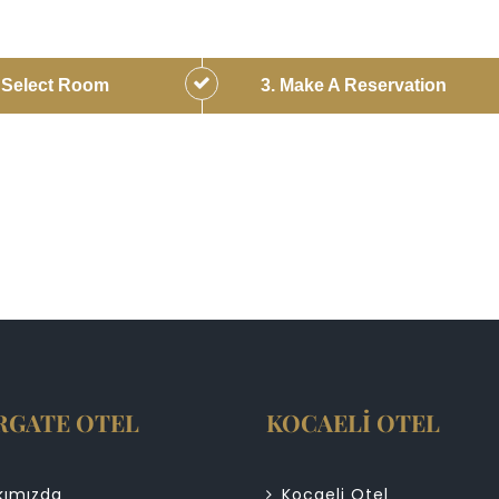
. Select Room
3. Make A Reservation
RGATE OTEL
KOCAELİ OTEL
kımızda
Kocaeli Otel