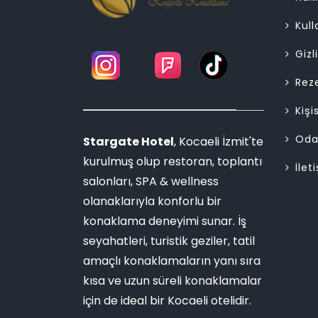
Kull
Gizl
Rez
Kişi
Oda
Stargate Hotel
, Kocaeli İzmit'te
kurulmuş olup restoran, toplantı
İlet
salonları, SPA & wellness
olanaklarıyla konforlu bir
konaklama deneyimi sunar. İş
seyahatleri, turistik geziler, tatil
amaçlı konaklamaların yanı sıra
kısa ve uzun süreli konaklamalar
için de ideal bir Kocaeli otelidir.