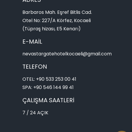
Barbaros Mah. Eşref Bitlis Cad.
Otel No: 227/A Körfez, Kocaeli
(Tüpraş hizası, E5 Kenarı)
E-MAİL
nevastargatehotelkocaeli@gmail.com
TELEFON
OTEL:
+90 533 253 00 41
SPA:
+90 546 144 99 41
ÇALIŞMA SAATLERİ
7 / 24 AÇIK