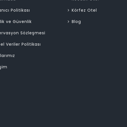
anıcı Politikası
Körfez Otel
ilik ve Güvenlik
Blog
ervasyon Sözleşmesi
sel Veriler Politikası
larımız
işim