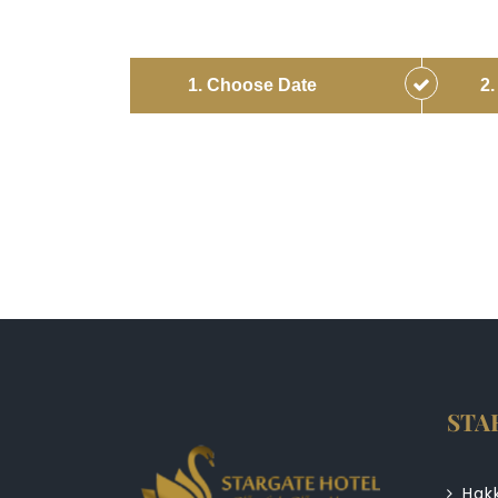
1. Choose Date
2
STA
Hak