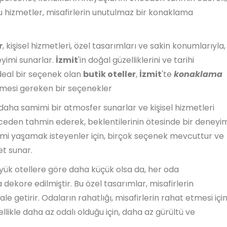
. Bu hizmetler, misafirlerin unutulmaz bir konaklama
r
, kişisel hizmetleri, özel tasarımları ve sakin konumlarıyla,
yimi sunarlar.
İzmit
'in doğal güzelliklerini ve tarihi
ideal bir seçenek olan
butik oteller
,
İzmit
'te
konaklama
lmesi gereken bir seçenekler
, daha samimi bir atmosfer sunarlar ve kişisel hizmetleri
önceden tahmin ederek, beklentilerinin ötesinde bir deneyi
mi yaşamak isteyenler için, birçok seçenek mevcuttur ve
et sunar.
yük otellere göre daha küçük olsa da, her oda
la dekore edilmiştir. Bu özel tasarımlar, misafirlerin
 getirir. Odaların rahatlığı, misafirlerin rahat etmesi içi
llikle daha az odalı olduğu için, daha az gürültü ve