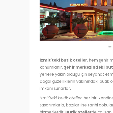
izm
İzmit'teki butik oteller
, hem şehir 
konumlanır.
Şehir merkezindeki buti
yerlere yakın olduğu için seyahat etme
Doğal güzelliklerin yakınındaki butik o
imkanı sunarlar.
İzmit'teki butik oteller
, her biri kendin
tasarımlarla, bazıları ise tarihi dokula
hizmetlerdir.
Butik oteller
de çalışan