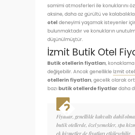
samimi atmosferleri ile konuklarını öz
aksine, daha az gürültü ve kalabalık
otel
deneyimi yaşamak isteyenler içi
bulunmaktadır ve konukların unutulm
düşünülmüştür.
İzmit Butik Otel Fiya
Butik otellerin fiyatları
, konaklama
değişebilir. Ancak genellikle
İzmit ote
otellerin fiyatları
, gecelik olarak o
bazı
butik otellerde fiyatlar
daha dü
Fiyatlar, genellikle kahvaltı dahil olm
butik otellerde, özel yemekler, spa hizm
ek hizmetler de fiyatları etkileyebilir.