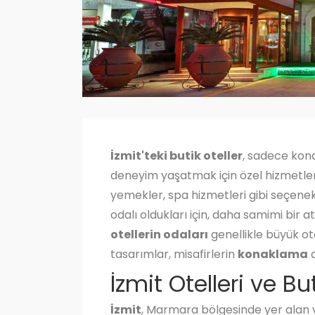
İzmit'teki butik oteller
, sadece kona
deneyim yaşatmak için özel hizmetler s
yemekler, spa hizmetleri gibi seçenekl
odalı oldukları için, daha samimi bir
otellerin odaları
genellikle büyük ote
tasarımlar, misafirlerin
konaklama
d
İzmit Otelleri ve Bu
İzmit
, Marmara bölgesinde yer alan ve