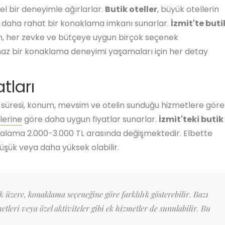
el bir deneyimle ağırlarlar.
Butik oteller
, büyük otellerin
la daha rahat bir konaklama imkanı sunarlar.
İzmit'te buti
n, her zevke ve bütçeye uygun birçok seçenek
az bir konaklama deneyimi yaşamaları için her detay
tları
 süresi, konum, mevsim ve otelin sunduğu hizmetlere göre
llerine
göre daha uygun fiyatlar sunarlar.
İzmit'teki butik
rtalama 2.000-3.000 TL arasında değişmektedir. Elbette
şük veya daha yüksek olabilir.
ak üzere, konaklama seçeneğine göre farklılık gösterebilir. Bazı
etleri veya özel aktiviteler gibi ek hizmetler de sunulabilir. Bu