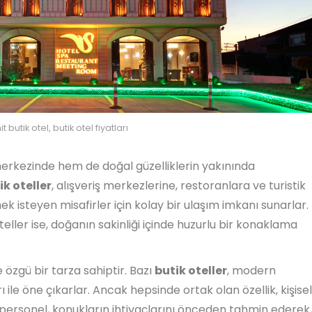
it butik otel, butik otel fiyatları
merkezinde hem de doğal güzelliklerin yakınında
k oteller
, alışveriş merkezlerine, restoranlara ve turistik
k isteyen misafirler için kolay bir ulaşım imkanı sunarlar.
teller ise, doğanın sakinliği içinde huzurlu bir konaklama
e özgü bir tarza sahiptir. Bazı
butik oteller
, modern
rı ile öne çıkarlar. Ancak hepsinde ortak olan özellik, kişisel
 personel, konukların ihtiyaçlarını önceden tahmin ederek,