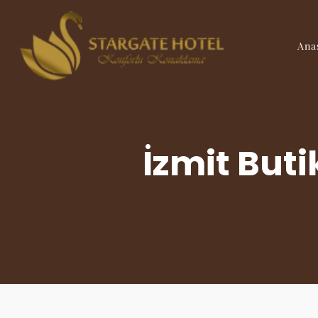
Ana
İzmit Buti